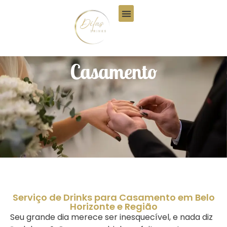
Quem Somos
Casamento
Serviço de Drinks para Casamento em Belo
Horizonte e Região
Seu grande dia merece ser inesquecível, e nada diz