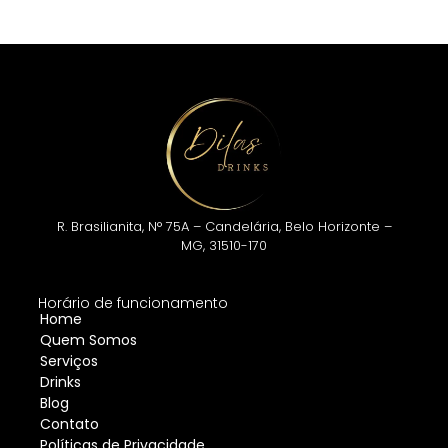
R. Brasilianita, N° 75A – Candelária, Belo Horizonte –
MG, 31510-170
Horário de funcionamento
Home
Segunda à sexta
Quem Somos
08:00 às 18:00
Serviços
Drinks
Blog
Contato
Políticas de Privacidade