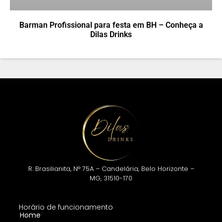
Barman Profissional para festa em BH – Conheça a
Dilas Drinks
R. Brasilianita, N° 75A – Candelária, Belo Horizonte –
MG, 31510-170
Horário de funcionamento
Home
Segunda à sexta