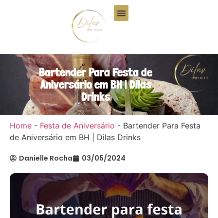
Quem Somos
Bartender Para Festa de
Aniversário em BH | Dilas
Drinks
Home
-
Festa de Aniversário
-
Bartender Para Festa
de Aniversário em BH | Dilas Drinks
Danielle Rocha
03/05/2024