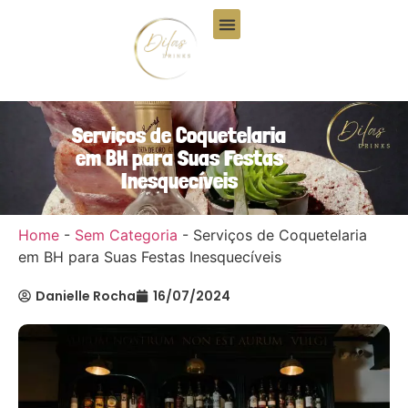
Quem Somos
Serviços de Coquetelaria
em BH para Suas Festas
Inesquecíveis
Home
-
Sem Categoria
-
Serviços de Coquetelaria
em BH para Suas Festas Inesquecíveis
Danielle Rocha
16/07/2024