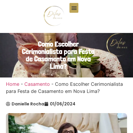
Quem Somos
Como Escolher
Cerimonialista para Festa
de Casamento em Nova
Lima?
Home
-
Casamento
-
Como Escolher Cerimonialista
para Festa de Casamento em Nova Lima?
Danielle Rocha
01/06/2024